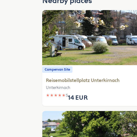
Nearby places
Campervan Site
Reisemobilstellplatz Unterkirnach
Unterkirnach
★
★
★
★
★
5
14 EUR