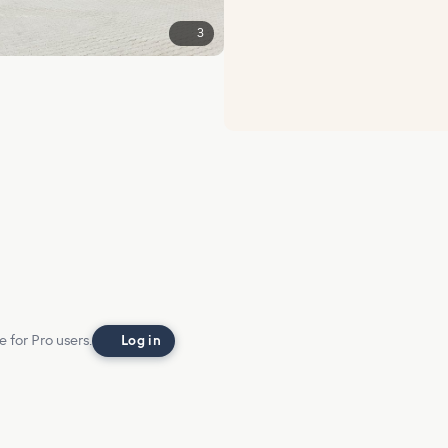
3
e for Pro users.
Log in