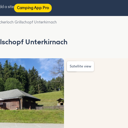
d a site
Camping App Pro
Ackerloch Grillschopf Unterkirnach
llschopf Unterkirnach
Satellite view