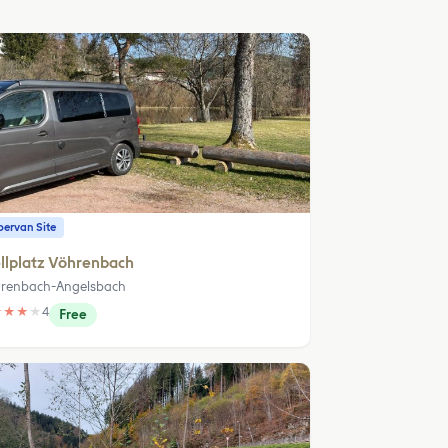
ervan Site
llplatz Vöhrenbach
renbach-Angelsbach
★
★
★
★
4
Free