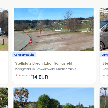
Campervan Site
Camp
Stellplatz Bregnitzhof Königsfeld
Ste
Königsfeld im Schwarzwald-Muckenmühle
Vöh
★
★
★
★
★
4
★
14 EUR