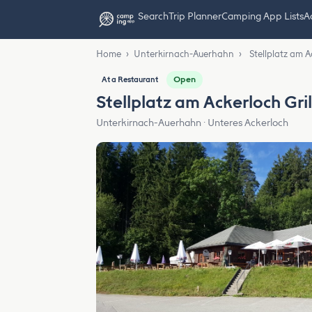
Search
Trip Planner
Camping App Lists
Ad
Home
›
Unterkirnach-Auerhahn
›
Stellplatz am 
Open
At a Restaurant
Stellplatz am Ackerloch Gri
Unterkirnach-Auerhahn · Unteres Ackerloch