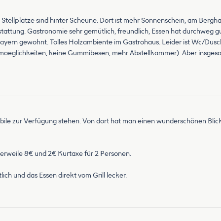
tellplätze sind hinter Scheune. Dort ist mehr Sonnenschein, am Bergh
stattung. Gastronomie sehr gemütlich, freundlich, Essen hat durchweg 
Bayern gewohnt. Tolles Holzambiente im Gastrohaus. Leider ist Wc/Dusc
eglichkeiten, keine Gummibesen, mehr Abstellkammer). Aber insgesamt 
ile zur Verfügung stehen. Von dort hat man einen wunderschönen Blick 
tlerweile 8€ und 2€ Kurtaxe für 2 Personen.
ich und das Essen direkt vom Grill lecker.