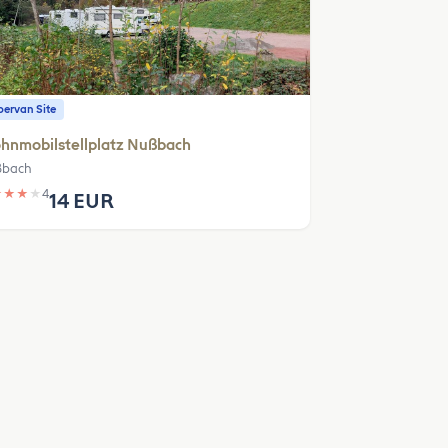
ervan Site
hnmobilstellplatz Nußbach
ßbach
★
★
★
★
4
14 EUR