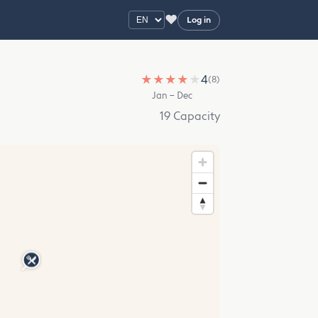
♥
Log in
★
★
★
★
★
4
(8)
Jan – Dec
19 Capacity