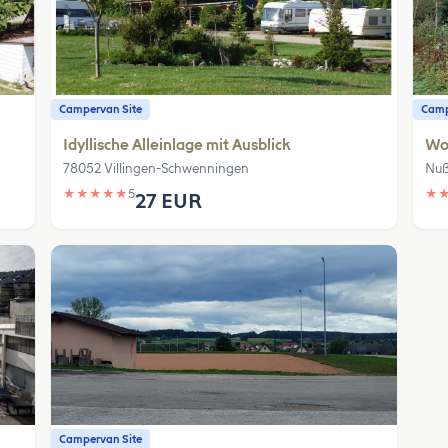
Campervan Site
Camp
Idyllische Alleinlage mit Ausblick
Wo
78052 Villingen-Schwenningen
Nu
★
★
★
★
★
5
★
27 EUR
Campervan Site