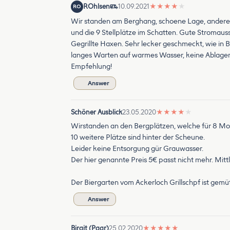
ROhlsen
10.09.2021
★
★
★
★
★
RO
Wir standen am Berghang, schoene Lage, andere S
und die 9 Stellplätze im Schatten. Gute Stromaus
Gegrillte Haxen. Sehr lecker geschmeckt, wie in 
langes Warten auf warmes Wasser, keine Ablagemo
Empfehlung!
Answer
Schöner Ausblick
23.05.2020
★
★
★
★
★
Wirstanden an den Bergplätzen, welche für 8 Mob
10 weitere Plätze sind hinter der Scheune.
Leider keine Entsorgung gür Grauwasser.
Der hier genannte Preis 5€ passt nicht mehr. Mit
Der Biergarten vom Ackerloch Grillschpf ist gemütl
Answer
Birgit (Paar)
25.02.2020
★
★
★
★
★