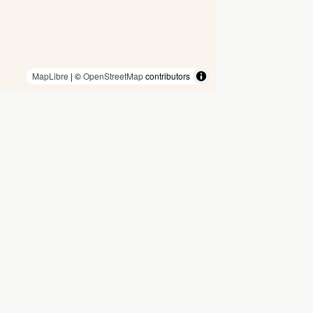
MapLibre
| ©
OpenStreetMap
contributors