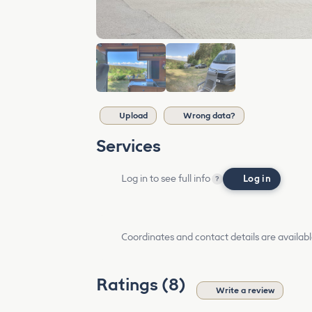
Upload
Wrong data?
Services
Log in to see full info
Log in
?
Coordinates and contact details are availabl
Ratings (8)
Write a review