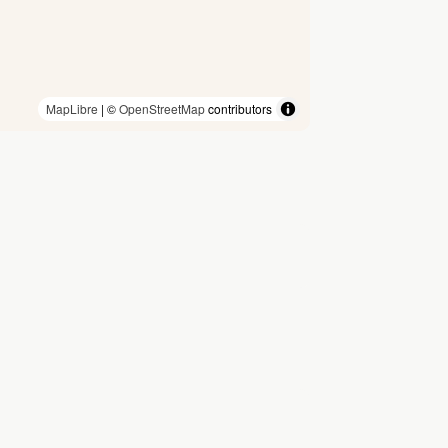
MapLibre
| ©
OpenStreetMap
contributors