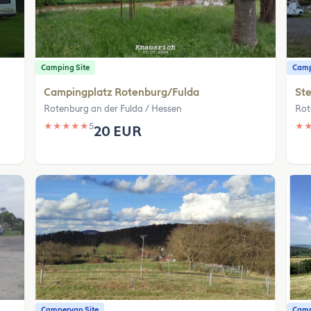
Camping Site
Camp
Campingplatz Rotenburg/Fulda
Ste
Rotenburg an der Fulda / Hessen
Rot
★
★
★
★
★
5
★
20 EUR
Campervan Site
Camp