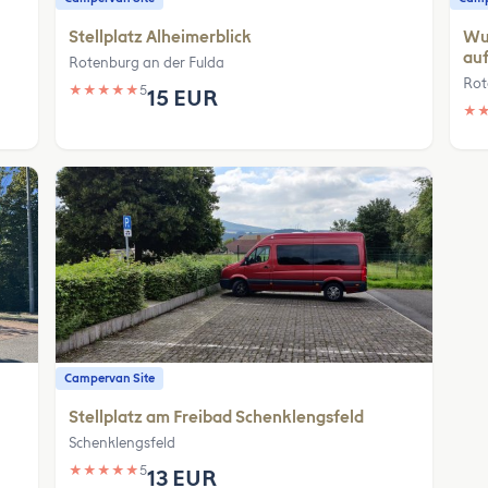
Stellplatz Alheimerblick
Wun
auf
Rotenburg an der Fulda
Rot
★
★
★
★
★
5
15 EUR
★
Campervan Site
Stellplatz am Freibad Schenklengsfeld
Schenklengsfeld
★
★
★
★
★
5
13 EUR