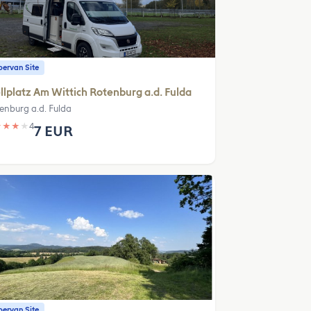
ervan Site
llplatz Am Wittich Rotenburg a.d. Fulda
enburg a.d. Fulda
★
★
★
★
4
7 EUR
ervan Site