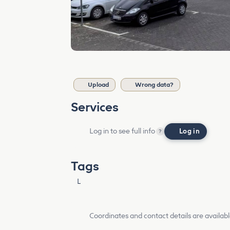
Upload
Wrong data?
Services
Log in to see full info
Log in
?
Tags
L
Coordinates and contact details are availabl