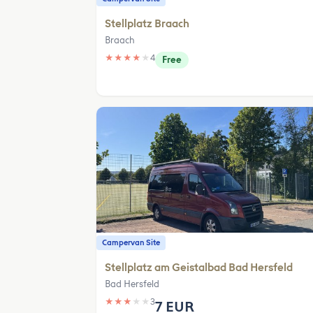
Stellplatz Braach
Braach
★
★
★
★
★
4
Free
Campervan Site
Stellplatz am Geistalbad Bad Hersfeld
Bad Hersfeld
★
★
★
★
★
3
7 EUR