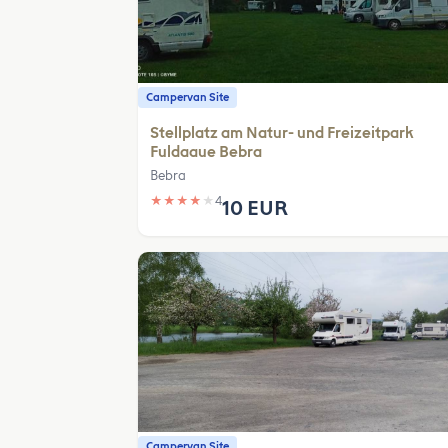
Campervan Site
Stellplatz am Natur- und Freizeitpark
Fuldaaue Bebra
Bebra
★
★
★
★
★
4
10 EUR
Campervan Site