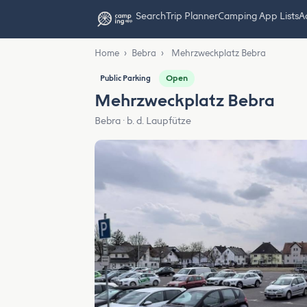
Search
Trip Planner
Camping App Lists
Ad
Home
›
Bebra
›
Mehrzweckplatz Bebra
Open
Public Parking
Mehrzweckplatz Bebra
Bebra · b. d. Laupfütze