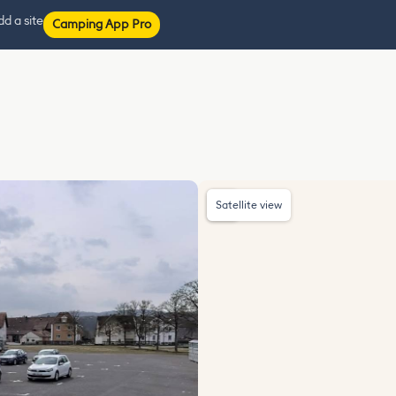
d a site
Camping App Pro
Satellite view