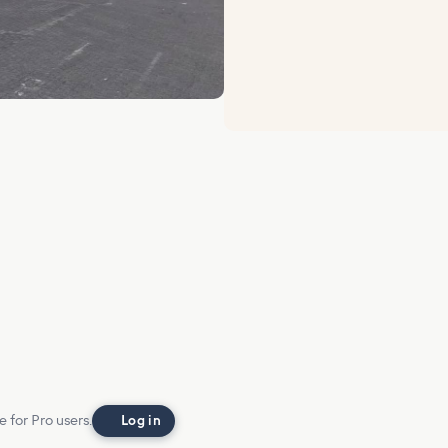
e for Pro users.
Log in