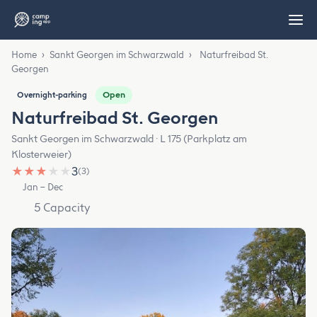
Home
›
Sankt Georgen im Schwarzwald
›
Naturfreibad St.
Georgen
Open
Overnight-parking
Naturfreibad St. Georgen
Sankt Georgen im Schwarzwald · L 175 (Parkplatz am
Klosterweier)
★
★
★
★
★
3
(3)
Jan – Dec
5 Capacity