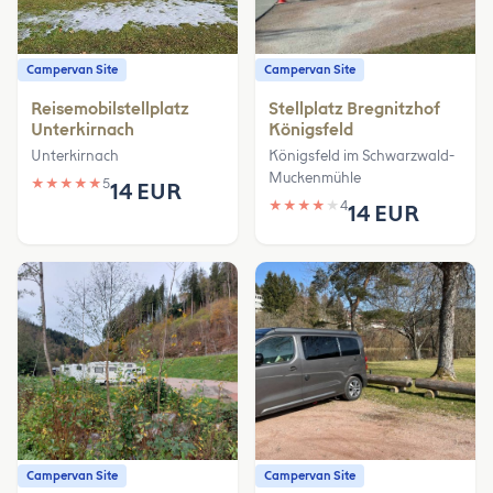
Campervan Site
Campervan Site
Reisemobilstellplatz
Stellplatz Bregnitzhof
Unterkirnach
Königsfeld
Unterkirnach
Königsfeld im Schwarzwald-
Muckenmühle
★
★
★
★
★
5
14 EUR
★
★
★
★
★
4
14 EUR
Campervan Site
Campervan Site