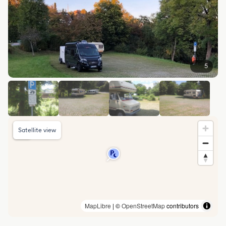
5
Satellite view
MapLibre
| ©
OpenStreetMap
contributors