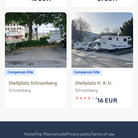
Campervan Site
Campervan Site
Stellplatz Schramberg
Stellplatz H. A. U.
Schramberg
Schramberg
★
★
★
★
★
4
16 EUR
Home
Trip Planner
Lists
Privacy policy
Terms of use