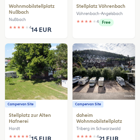
Wohnmobilstellplatz
Stellplatz Vöhrenbach
Nußbach
Vöhrenbach-Angelsbach
Nußbach
★
★
★
★
★
4
Free
★
★
★
★
★
4
14 EUR
Campervan Site
Campervan Site
Stellplatz zur Alten
daheim
Hafnerei
Wohnmobilstellplatz
Hardt
Triberg im Schwarzwald
★
★
★
★
★
5
★
★
★
★
★
4
15 EUR
21 EUR