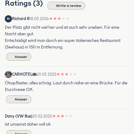
Ratings (3)
Write a review
Richard 8
18.05.2026
★
★
★
★
★
RI
Der Platz gibt nicht viel her und ist auch sehr uneben. Für eine
Nacht aber gut.
Entschädigt wird man durch ein super italienisches Restaurant
(Seehaus) in 150 m Entfernung.
Answer
CARHOTEL
01.05.2023
★
★
★
★
★
Ökopflaster, alles schräg. Laut durch nähe an eine Brücke. Für die
Durchreise OK.
Answer
Dany (VW Bus)
25.02.2020
★
★
★
★
★
Ist umsonst daher voll ok
Answer