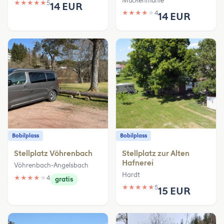
Muckenmühle
★
★
★
★
★
5
14 EUR
★
★
★
★
★
4
14 EUR
Bobilplass
Bobilplass
Stellplatz Vöhrenbach
Stellplatz zur Alten
Hafnerei
Vöhrenbach-Angelsbach
Hardt
★
★
★
★
★
4
gratis
★
★
★
★
★
5
15 EUR