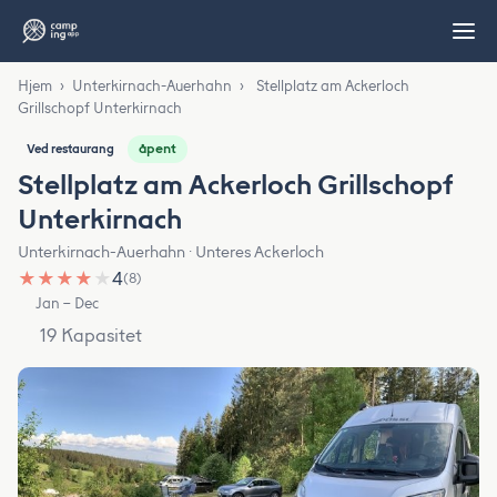
Hjem
›
Unterkirnach-Auerhahn
›
Stellplatz am Ackerloch
Grillschopf Unterkirnach
åpent
Ved restaurang
Stellplatz am Ackerloch Grillschopf
Unterkirnach
Unterkirnach-Auerhahn · Unteres Ackerloch
★
★
★
★
★
4
(8)
Jan – Dec
19 Kapasitet