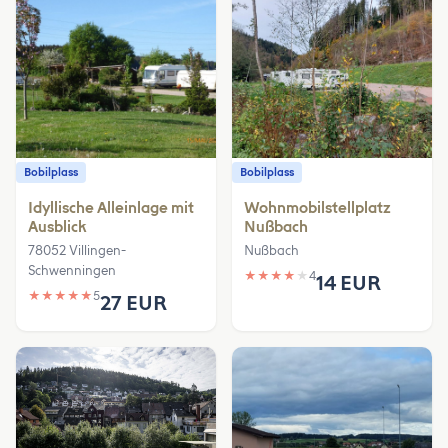
Bobilplass
Bobilplass
Idyllische Alleinlage mit
Wohnmobilstellplatz
Ausblick
Nußbach
78052 Villingen-
Nußbach
Schwenningen
★
★
★
★
★
4
14 EUR
★
★
★
★
★
5
27 EUR