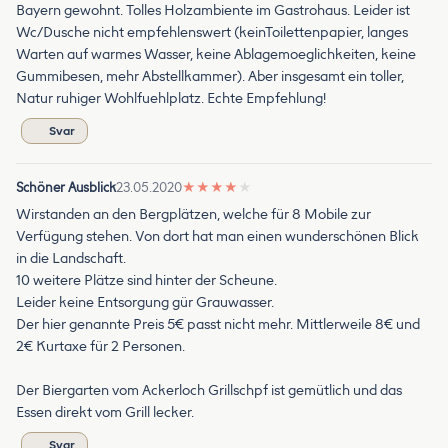
Bayern gewohnt. Tolles Holzambiente im Gastrohaus. Leider ist
Wc/Dusche nicht empfehlenswert (keinToilettenpapier, langes
Warten auf warmes Wasser, keine Ablagemoeglichkeiten, keine
Gummibesen, mehr Abstellkammer). Aber insgesamt ein toller,
Natur ruhiger Wohlfuehlplatz. Echte Empfehlung!
Svar
Schöner Ausblick
23.05.2020
★
★
★
★
★
Wirstanden an den Bergplätzen, welche für 8 Mobile zur
Verfügung stehen. Von dort hat man einen wunderschönen Blick
in die Landschaft.
10 weitere Plätze sind hinter der Scheune.
Leider keine Entsorgung gür Grauwasser.
Der hier genannte Preis 5€ passt nicht mehr. Mittlerweile 8€ und
2€ Kurtaxe für 2 Personen.
Der Biergarten vom Ackerloch Grillschpf ist gemütlich und das
Essen direkt vom Grill lecker.
Svar