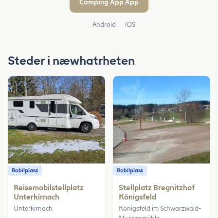
Camping App App
Android
iOS
Steder i næwhatrheten
Bobilplass
Bobilplass
Reisemobilstellplatz
Stellplatz Bregnitzhof
Unterkirnach
Königsfeld
Unterkirnach
Königsfeld im Schwarzwald-