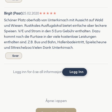
Birgit (Paar)
25.02.2020
★
★
★
★
★
Schöner Platz oberhalb von Unterkirnach mit Aussicht auf Wald
und Wiesen. Rustikales Ausflugslokal bietet einfache aber leckere
Speisen. V/E und Strom in den 5 Euro Gebühr enthalten. Dazu
kommt noch die Kurtaxe in der viele kostenlose Leistungen
enthalten sind. Z.B. Bus und Bahn, Hallenbadeintritt, Spielscheune
und Sttreichelzoo.Vielen Dank Unterkirnach.
Svar
Logg inn for å se all informasjon
Logg Inn
Åpne i appen