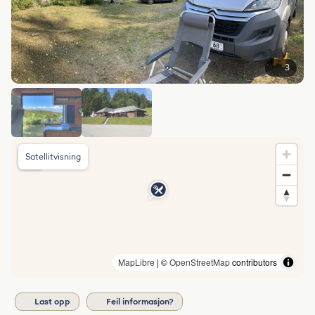
3
Satellitvisning
MapLibre
| ©
OpenStreetMap
contributors
Last opp
Feil informasjon?