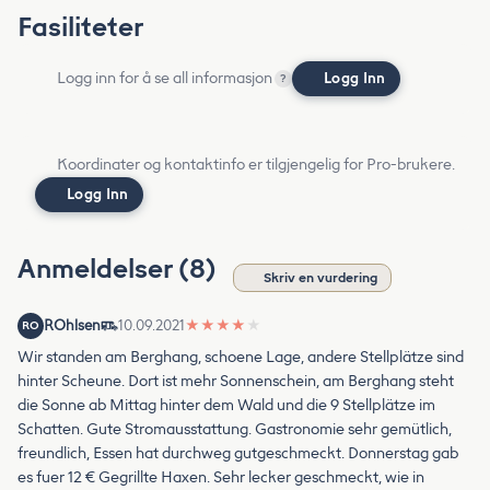
Fasiliteter
Logg inn for å se all informasjon
Logg Inn
?
Koordinater og kontaktinfo er tilgjengelig for Pro-brukere.
Logg Inn
Anmeldelser (8)
Skriv en vurdering
ROhlsen
10.09.2021
★
★
★
★
★
RO
Wir standen am Berghang, schoene Lage, andere Stellplätze sind
hinter Scheune. Dort ist mehr Sonnenschein, am Berghang steht
die Sonne ab Mittag hinter dem Wald und die 9 Stellplätze im
Schatten. Gute Stromausstattung. Gastronomie sehr gemütlich,
freundlich, Essen hat durchweg gutgeschmeckt. Donnerstag gab
es fuer 12 € Gegrillte Haxen. Sehr lecker geschmeckt, wie in