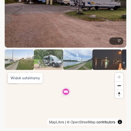
17
Widok satelitarny
MapLibre
| ©
OpenStreetMap
contributors