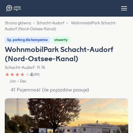
Strona główna
›
Schacht-Audorf
›
WohnmobilPark Schacht-
Audorf (Nord-Ostsee-Kanal)
otwarty
Sp. parking dla kamperów
WohnmobilPark Schacht-Audorf
(Nord-Ostsee-Kanal)
Schacht-Audorf · K 76
★
★
★
★
★
4
(49)
Jan – Dec
41 Pojemność (ile pojazdów pasuje)