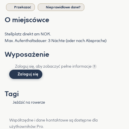
Przekazać
Nieprawidłowe dane?
O miejscówce
Stellplatz direkt am NOK.
Max. Aufenthaltsdauer: 3 Nächte (oder nach Absprache)
Wyposażenie
Zaloguj się, aby zobaczyć pełne informacje
?
Zaloguj się
Tagi
Jeździć na rowerze
Współrzędne i dane kontaktowe są dostępne dla
użytkowników Pro.