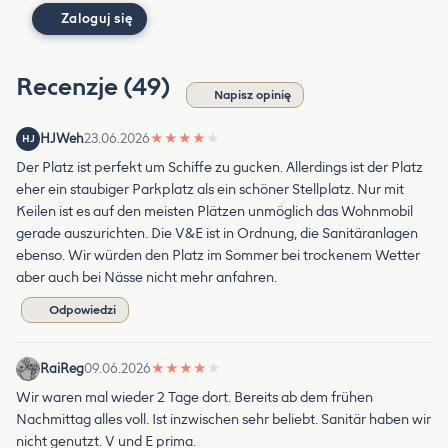
Zaloguj się
Recenzje (49)
Napisz opinię
HJWeh
23.06.2026
★
★
★
★
★
HJ
Der Platz ist perfekt um Schiffe zu gucken. Allerdings ist der Platz
eher ein staubiger Parkplatz als ein schöner Stellplatz. Nur mit
Keilen ist es auf den meisten Plätzen unmöglich das Wohnmobil
gerade auszurichten. Die V&E ist in Ordnung, die Sanitäranlagen
ebenso. Wir würden den Platz im Sommer bei trockenem Wetter
aber auch bei Nässe nicht mehr anfahren.
Odpowiedzi
RaiReg
09.06.2026
★
★
★
★
★
Wir waren mal wieder 2 Tage dort. Bereits ab dem frühen
Nachmittag alles voll. Ist inzwischen sehr beliebt. Sanitär haben wir
nicht genutzt. V und E prima.