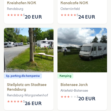
Kreishafen NOK
Kanalcafe NOK
Rendsburg
Osterrönfeld
★
★
★
★
★
5
★
★
★
★
★
5
20 EUR
24 EUR
Sp. parking dla kamperów
Kemping
Stellplatz am Stadtsee
Bistensee Jarck
Rendsburg
Ahlefeld-Bistensee
Rendsburg-Margaretenhof
★
★
★
★
★
3
20 EUR
★
★
★
★
★
5
26 EUR