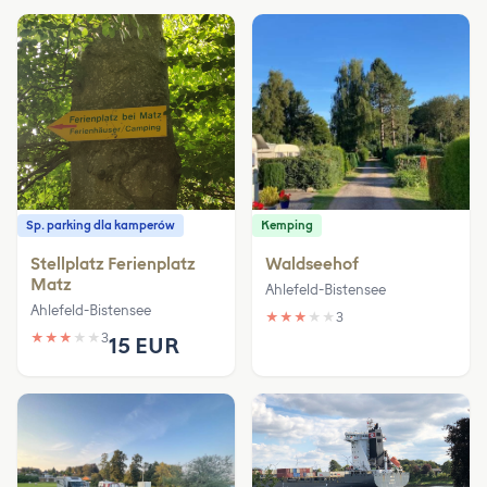
Sp. parking dla kamperów
Kemping
Stellplatz Ferienplatz
Waldseehof
Matz
Ahlefeld-Bistensee
Ahlefeld-Bistensee
★
★
★
★
★
3
★
★
★
★
★
3
15 EUR