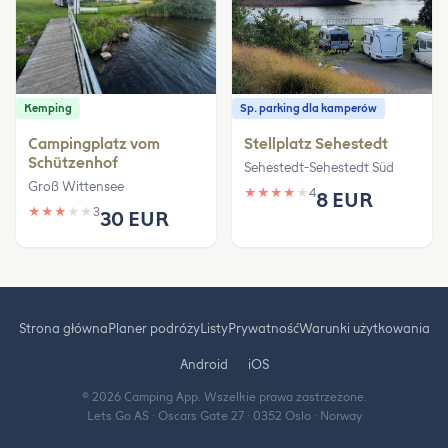
Kemping
Sp. parking dla kamperów
Campingplatz vom
Stellplatz Sehestedt
Schützenhof
Sehestedt-Sehestedt Süd
Groß Wittensee
★
★
★
★
★
4
8 EUR
★
★
★
★
★
3
30 EUR
Strona główna
Planer podróży
Listy
Prywatność
Warunki użytkowania
Android
iOS
© 2026 Camping App. Wszelkie prawa zastrzeżone.
Lets Go AS · Oscars Gate 27 · 0352 Oslo · Norway