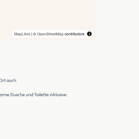
MapLibre
| ©
OpenStreetMap
contributors
Ort auch.
rme Dusche und Toilette inklusive.