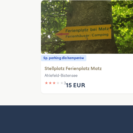
Sp. parking dla kamperów
Stellplatz Ferienplatz Matz
Ahlefeld-Bistensee
★
★
★
★
★
3
15 EUR