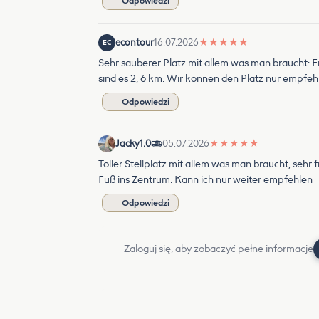
Odpowiedzi
econtour
16.07.2026
★
★
★
★
★
EC
Sehr sauberer Platz mit allem was man braucht: 
sind es 2, 6 km. Wir können den Platz nur empfeh
Odpowiedzi
Jacky1.0
05.07.2026
★
★
★
★
★
Toller Stellplatz mit allem was man braucht, seh
Fuß ins Zentrum. Kann ich nur weiter empfehlen
Odpowiedzi
Zaloguj się, aby zobaczyć pełne informacje