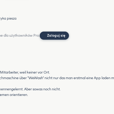
tyka piesza
e dla użytkowników Pro.
Zaloguj się
Mitarbeiter, weil keiner vor Ort.
schmaschine über "WeWash" nicht nur das man erstmal eine App laden mu
kennengelernt. Aber sowas noch nicht.
temen orientieren.