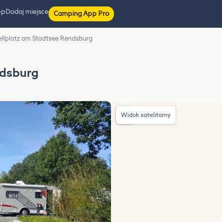
pp
Dodaj miejsce
Camping App Pro
ellplatz am Stadtsee Rendsburg
ndsburg
Widok satelitarny