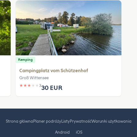
Kemping
Campingplatz vom Schützenhof
Groß Wittensee
★
★
★
★
★
3
30 EUR
Strona główna
Planer podróży
Listy
Prywatność
Warunki użytkowania
Android
iOS