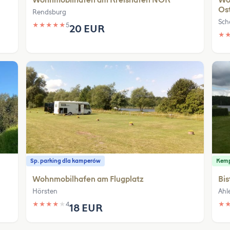
Wohnmobilhafen am Kreishafen NOK
Wo
Os
Rendsburg
Sch
★
★
★
★
★
5
20 EUR
★
Sp. parking dla kamperów
Kem
Wohnmobilhafen am Flugplatz
Bis
Hörsten
Ahl
★
★
★
★
★
4
★
18 EUR