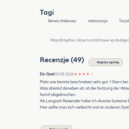
Tagi
Serwis chlebowy
restauracja
Turys
Współrzędne i dane kontaktowe są dostępn
Recenzje (49)
Napisz opinię
Ein Gast
03.08.2026
★
★
★
★
★
Platz wie bereits beschrieben sehr gut. 1 Stern bei 
Was absolut daneben ist, ist die Nutzung der Wa
Somit abgebrochen.
Als Langzeit Reisender habe ich diverse Systeme 
Hier sollte man sich vielleicht mal an anderen Sys