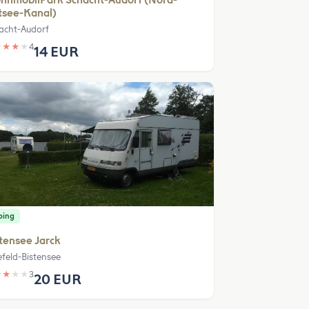
hnmobilPark Schacht-Audorf (Nord-
tsee-Kanal)
acht-Audorf
★
★
★
★
4
14 EUR
ping
tensee Jarck
efeld-Bistensee
★
★
★
★
3
20 EUR