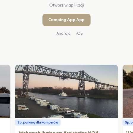
Otwórz w aplikacji
Camping App App
Android
iOS
Sp. parking dla kamperów
Sp. 