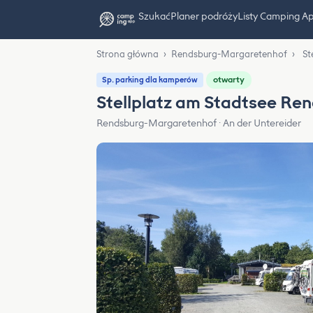
Szukać
Planer podróży
Listy Camping A
Strona główna
›
Rendsburg-Margaretenhof
›
St
otwarty
Sp. parking dla kamperów
Stellplatz am Stadtsee Re
Rendsburg-Margaretenhof · An der Untereider