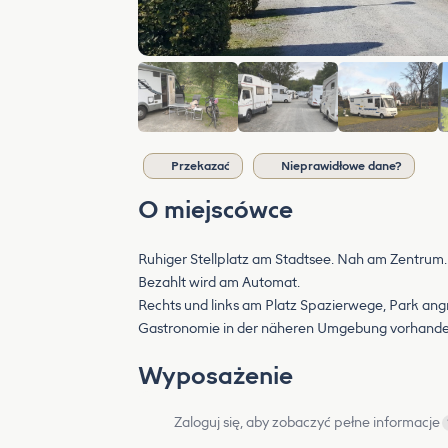
Przekazać
Nieprawidłowe dane?
O miejscówce
Ruhiger Stellplatz am Stadtsee. Nah am Zentrum.
Bezahlt wird am Automat.
Rechts und links am Platz Spazierwege, Park angr
Gastronomie in der näheren Umgebung vorhande
Wyposażenie
Zaloguj się, aby zobaczyć pełne informacje