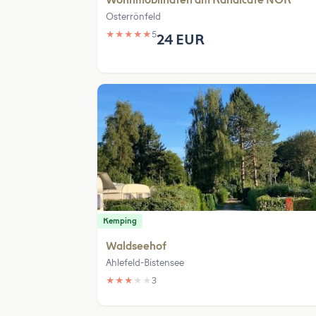
Wohnmobilhafen am Kanalcafe NOK
Osterrönfeld
★
★
★
★
★
5
24 EUR
Kemping
Waldseehof
Ahlefeld-Bistensee
★
★
★
★
★
3