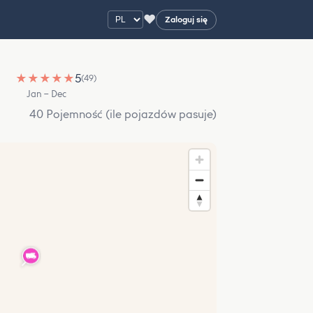
♥
Zaloguj się
★
★
★
★
★
5
(49)
Jan – Dec
40 Pojemność (ile pojazdów pasuje)