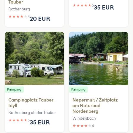
Tauber
★
★
★
★
★
5
35 EUR
Rothenburg
★
★
★
★
★
4
20 EUR
Kemping
Kemping
Campingplatz Tauber-
Nepermuk / Zeltplatz
Idyll
am Naturbad
Nordenberg
Rothenburg ob der Tauber
Windelsbach
★
★
★
★
★
5
35 EUR
★
★
★
★
★
4