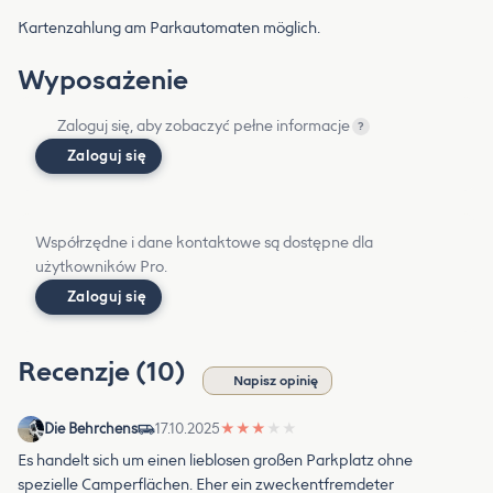
Kartenzahlung am Parkautomaten möglich.
Wyposażenie
Zaloguj się, aby zobaczyć pełne informacje
?
Zaloguj się
Współrzędne i dane kontaktowe są dostępne dla
użytkowników Pro.
Zaloguj się
Recenzje (10)
Napisz opinię
Die Behrchens
17.10.2025
★
★
★
★
★
Es handelt sich um einen lieblosen großen Parkplatz ohne
spezielle Camperflächen. Eher ein zweckentfremdeter