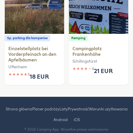
Sp. parking dla kamperów
Kemping
Einzelstellplatz bei
Campingplatz
Vorderpfeinach an den
Frankenhöhe
Apfelbäumen
Schillingsfürst
Uffenheim
★
★
★
★
★
4
21 EUR
★
★
★
★
★
5
18 EUR
Strona główna
Planer podróży
Listy
Prywatność
Warunki użytkowania
Android
iOS
© 2026 Camping App. Wszelkie prawa zastrzeżone.