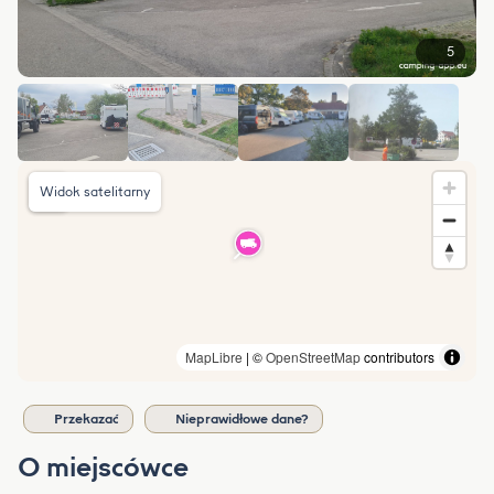
5
Widok satelitarny
MapLibre
| ©
OpenStreetMap
contributors
Przekazać
Nieprawidłowe dane?
O miejscówce