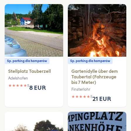
Sp. parking dla kamperów
Sp. parking dla kamperów
Stellplatz Tauberzell
Gartenidylle über dem
Taubertal (Fahrzeuge
Adelshofen
bis 7 Meter)
★
★
★
★
★
5
8 EUR
Finsterlohr
★
★
★
★
★
5
21 EUR