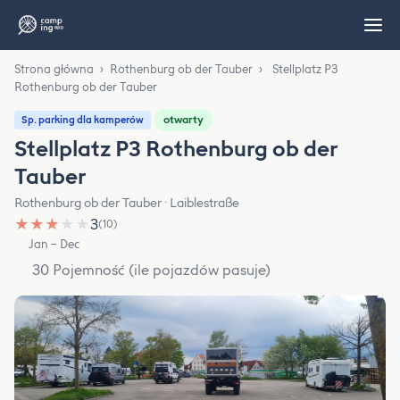
Strona główna
›
Rothenburg ob der Tauber
›
Stellplatz P3
Rothenburg ob der Tauber
otwarty
Sp. parking dla kamperów
Stellplatz P3 Rothenburg ob der
Tauber
Rothenburg ob der Tauber · Laiblestraße
★
★
★
★
★
3
(10)
Jan – Dec
30 Pojemność (ile pojazdów pasuje)