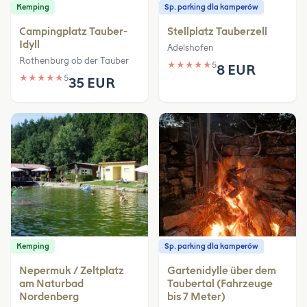
Kemping
Sp. parking dla kamperów
Campingplatz Tauber-
Stellplatz Tauberzell
Idyll
Adelshofen
Rothenburg ob der Tauber
★
★
★
★
★
5
8 EUR
★
★
★
★
★
5
35 EUR
Kemping
Sp. parking dla kamperów
Nepermuk / Zeltplatz
Gartenidylle über dem
am Naturbad
Taubertal (Fahrzeuge
Nordenberg
bis 7 Meter)