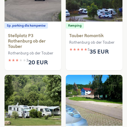
Sp. parking dla kamperów
Kemping
Stellplatz P3
Tauber Romantik
Rothenburg ob der
Rothenburg ob der Tauber
Tauber
★
★
★
★
★
5
35 EUR
Rothenburg ob der Tauber
★
★
★
★
★
3
20 EUR