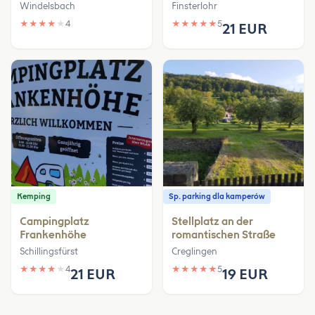
Windelsbach
Finsterlohr
★
★
★
★
★
4
★
★
★
★
★
5
21 EUR
Kemping
Sp. parking dla kamperów
Campingplatz
Stellplatz an der
Frankenhöhe
romantischen Straße
Schillingsfürst
Creglingen
★
★
★
★
★
4
★
★
★
★
★
5
21 EUR
19 EUR