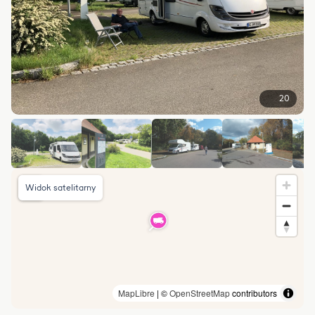
20
Widok satelitarny
MapLibre
| ©
OpenStreetMap
contributors