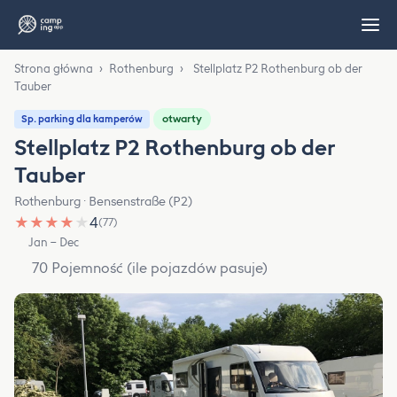
Strona główna
›
Rothenburg
›
Stellplatz P2 Rothenburg ob der
Tauber
otwarty
Sp. parking dla kamperów
Stellplatz P2 Rothenburg ob der
Tauber
Rothenburg · Bensenstraße (P2)
★
★
★
★
★
4
(77)
Jan – Dec
70 Pojemność (ile pojazdów pasuje)