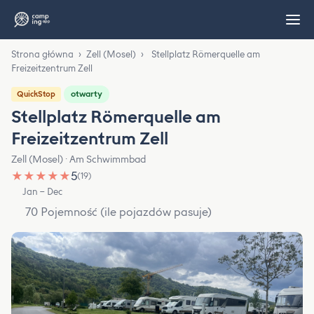
Strona główna
›
Zell (Mosel)
›
Stellplatz Römerquelle am
Freizeitzentrum Zell
otwarty
QuickStop
Stellplatz Römerquelle am
Freizeitzentrum Zell
Zell (Mosel) · Am Schwimmbad
★
★
★
★
★
5
(19)
Jan – Dec
70 Pojemność (ile pojazdów pasuje)