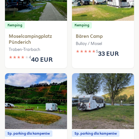
Kemping
Kemping
Moselcampingplatz
Bären Camp
Pünderich
Bullay / Mosel
Traben-Trarbach
★
★
★
★
★
5
33 EUR
★
★
★
★
★
4
40 EUR
Sp. parking dla kamperów
Sp. parking dla kamperów