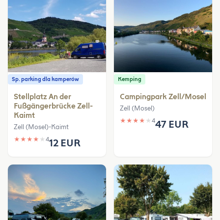
Sp. parking dla kamperów
Kemping
Stellplatz An der
Campingpark Zell/Mosel
Fußgängerbrücke Zell-
Zell (Mosel)
Kaimt
★
★
★
★
★
4
47 EUR
Zell (Mosel)-Kaimt
★
★
★
★
★
4
12 EUR