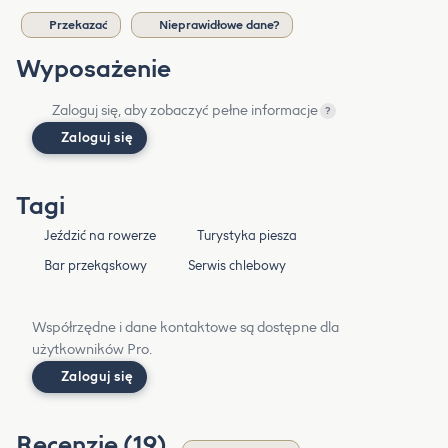
Przekazać
Nieprawidłowe dane?
Wyposażenie
Zaloguj się, aby zobaczyć pełne informacje
?
Zaloguj się
Tagi
Jeździć na rowerze
Turystyka piesza
Bar przekąskowy
Serwis chlebowy
Współrzędne i dane kontaktowe są dostępne dla
użytkowników Pro.
Zaloguj się
Recenzje (19)