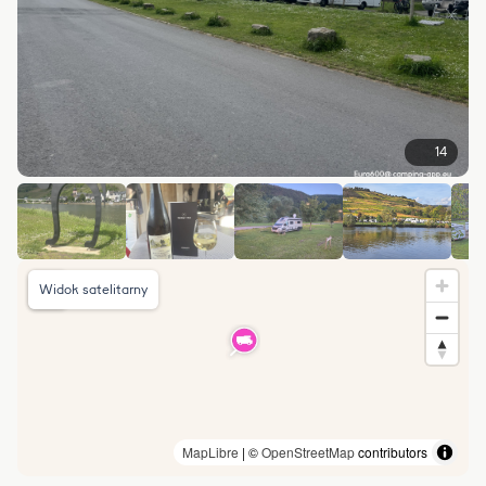
14
Widok satelitarny
MapLibre
| ©
OpenStreetMap
contributors