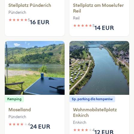
Stellplatz Pünderich
Stellplatz am Moselufer
Reil
Pünderich
Reil
★
★
★
★
★
5
16 EUR
★
★
★
★
★
5
14 EUR
Kemping
Sp. parking dla kamperów
Moselland
Wohnmobilstellplatz
Enkirch
Pünderich
Enkirch
★
★
★
★
★
4
24 EUR
★
★
★
★
★
4
12 EUR