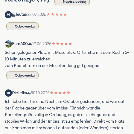
Napisz opinię
jg.leuten
22.07.2026
★
★
★
★
★
JG
Odpowiedzi
Eura600
19.05.2026
★
★
★
★
★
Schön gelegener Platz mit Moselblick. Ortsmitte mit dem Rad in 5-
10 Minuten zu erreichen.
zum Radfahrern an der Mosel entlang gut geeignet.
Odpowiedzi
DieJeffs
30.10.2025
★
★
★
★
★
DI
Ich habe hier für eine Nacht im Oktober gestanden, und war auf
der Fläche gegenüber vom Imbiss. Für mich war die
Parzellengröße völlig in Ordnung, es gab ein sehr gutes und
stabiles W-lan und der Imbiss ist zu empfehlen. Direkt vom Platz
aus kann man mit schönen Laufrunden (oder Wandern) starten.