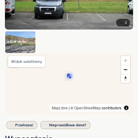
2
Widok satelitarny
MapLibre
| ©
OpenStreetMap
contributors
Przekazać
Nieprawidłowe dane?