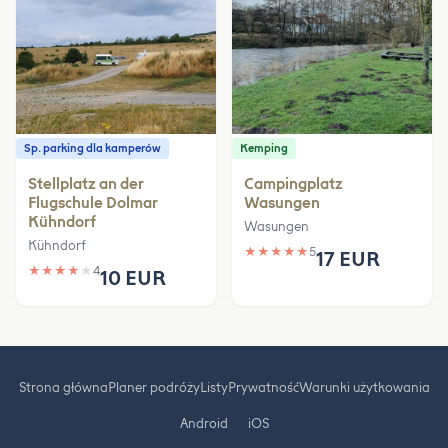
Sp. parking dla kamperów
Kemping
Stellplatz an der
Campingplatz
Flugschule Dolmar
Wasungen
Kühndorf
Wasungen
Kühndorf
★
★
★
★
★
5
17 EUR
★
★
★
★
★
4
10 EUR
Strona główna
Planer podróży
Listy
Prywatność
Warunki użytkowania
Android
iOS