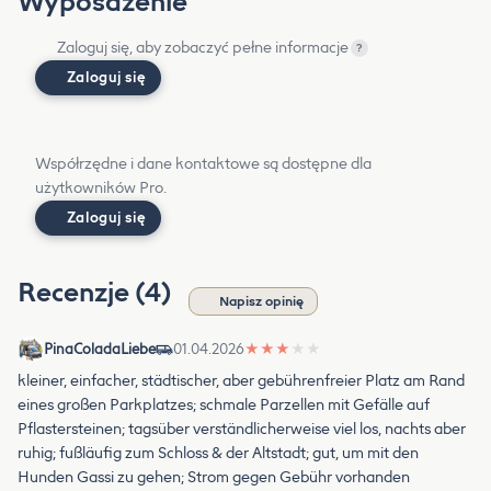
Wyposażenie
Zaloguj się, aby zobaczyć pełne informacje
?
Zaloguj się
Współrzędne i dane kontaktowe są dostępne dla
użytkowników Pro.
Zaloguj się
Recenzje (4)
Napisz opinię
PinaColadaLiebe
01.04.2026
★
★
★
★
★
kleiner, einfacher, städtischer, aber gebührenfreier Platz am Rand
eines großen Parkplatzes; schmale Parzellen mit Gefälle auf
Pflastersteinen; tagsüber verständlicherweise viel los, nachts aber
ruhig; fußläufig zum Schloss & der Altstadt; gut, um mit den
Hunden Gassi zu gehen; Strom gegen Gebühr vorhanden