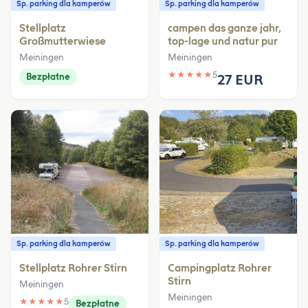
Sp. parking dla kamperów
Sp. parking dla kamperów
Stellplatz
campen das ganze jahr,
Großmutterwiese
top-lage und natur pur
Meiningen
Meiningen
★
★
★
★
★
5
Bezpłatne
27 EUR
Sp. parking dla kamperów
Sp. parking dla kamperów
Stellplatz Rohrer Stirn
Campingplatz Rohrer
Stirn
Meiningen
Meiningen
★
★
★
★
★
5
Bezpłatne