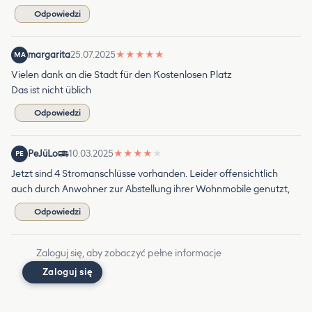
Odpowiedzi
margarita
25.07.2025
★
★
★
★
★
MA
Vielen dank an die Stadt für den Kostenlosen Platz
Das ist nicht üblich
Odpowiedzi
PeJüLo
10.03.2025
★
★
★
★
★
PE
Jetzt sind 4 Stromanschlüsse vorhanden. Leider offensichtlich
auch durch Anwohner zur Abstellung ihrer Wohnmobile genutzt,
Odpowiedzi
Zaloguj się, aby zobaczyć pełne informacje
Zaloguj się