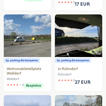
★
★
★
★
★
5
17 EUR
Sp. parking dla kamperów
Sp. parking dla kamperów
Wohnmobilstellplatz
In Kühndorf
Walldorf
Kühndorf
Walldorf
★
★
★
★
★
5
27 EUR
★
★
★
★
★
4
Bezpłatne