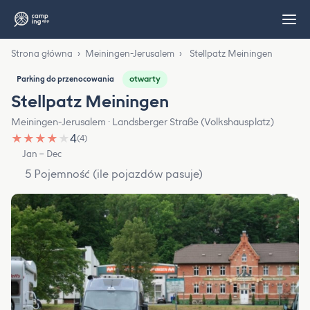
Strona główna
›
Meiningen-Jerusalem
›
Stellpatz Meiningen
otwarty
Parking do przenocowania
Stellpatz Meiningen
Meiningen-Jerusalem · Landsberger Straße (Volkshausplatz)
★
★
★
★
★
4
(4)
Jan – Dec
5 Pojemność (ile pojazdów pasuje)