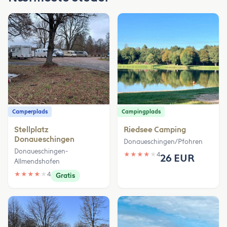
Camperplads
Campingplads
Stellplatz
Riedsee Camping
Donaueschingen
Donaueschingen/Pfohren
Donaueschingen-
★
★
★
★
★
4
26 EUR
Allmendshofen
★
★
★
★
★
4
Gratis