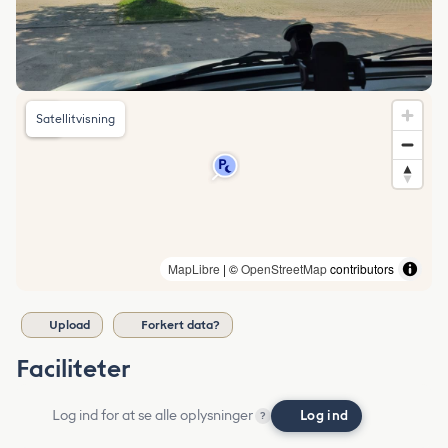
Satellitvisning
MapLibre
| ©
OpenStreetMap
contributors
Upload
Forkert data?
Faciliteter
Log ind for at se alle oplysninger
Log ind
?