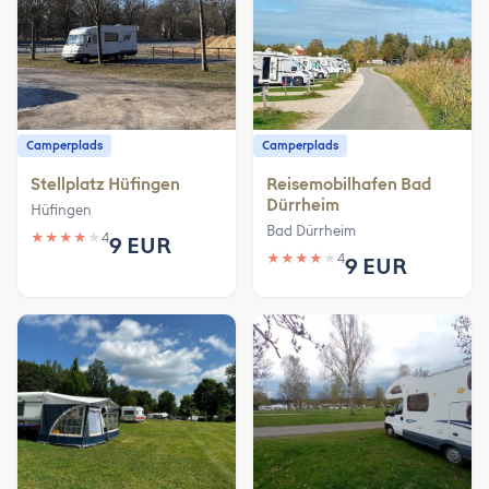
Camperplads
Camperplads
Stellplatz Hüfingen
Reisemobilhafen Bad
Dürrheim
Hüfingen
Bad Dürrheim
★
★
★
★
★
4
9 EUR
★
★
★
★
★
4
9 EUR