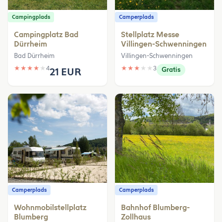
Campingplads
Camperplads
Campingplatz Bad
Stellplatz Messe
Dürrheim
Villingen-Schwenningen
Bad Dürrheim
Villingen-Schwenningen
★
★
★
★
★
4
★
★
★
★
★
3
21 EUR
Gratis
Camperplads
Camperplads
Wohnmobilstellplatz
Bahnhof Blumberg-
Blumberg
Zollhaus