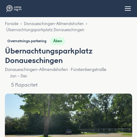
Forside
›
Donaueschingen-Allmendshofen
›
Übernachtungsparkplatz Donaueschingen
Åben
Overnatnings‑parkering
Übernachtungsparkplatz
Donaueschingen
Donaueschingen-Allmendshofen · Fürstenbergstraße
Jan – Dec
5 Kapacitet