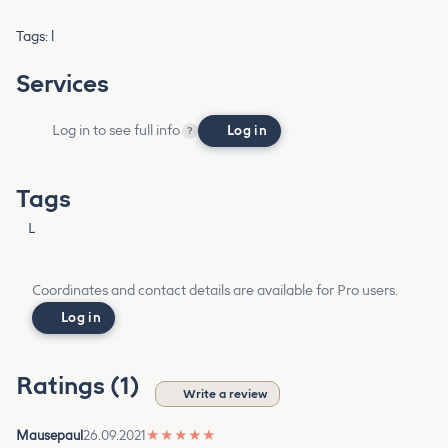
Tags: l
Services
Log in to see full info
Log in
?
Tags
L
Coordinates and contact details are available for Pro users.
Log in
Ratings (1)
Write a review
Mausepaul
26.09.2021
★
★
★
★
★