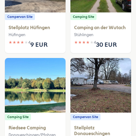
Campervan Site
Camping Site
Stellplatz Hüfingen
Camping an der Wutach
Hüfingen
Stühlingen
★
★
★
★
★
4
★
★
★
★
★
4
9 EUR
30 EUR
Camping Site
Campervan Site
Riedsee Camping
Stellplatz
Donaueschingen
Donaueschingen/Pfohren