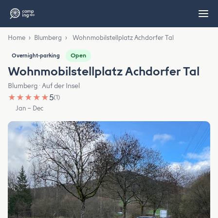
Home
›
Blumberg
›
Wohnmobilstellplatz Achdorfer Tal
Open
Overnight-parking
Wohnmobilstellplatz Achdorfer Tal
Blumberg · Auf der Insel
★
★
★
★
★
5
(1)
Jan – Dec