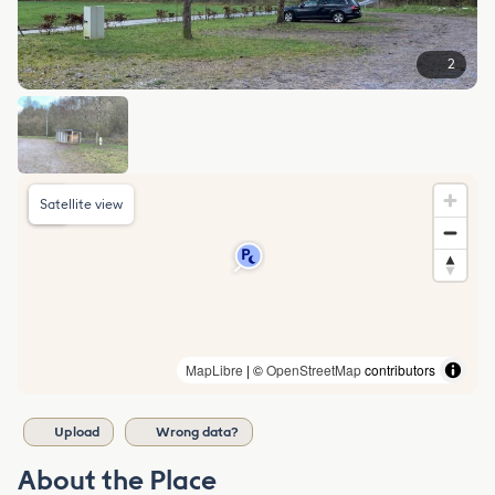
2
Satellite view
MapLibre
| ©
OpenStreetMap
contributors
Upload
Wrong data?
About the Place