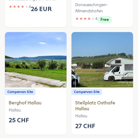
Donaueschingen-
★
★
★
★
★
4
26 EUR
Allmendshofen
★
★
★
★
★
4
Free
Campervan Site
Campervan Site
Berghof Hallau
Stellplatz Osthafe
Hallau
Hallau
Hallau
25 CHF
27 CHF